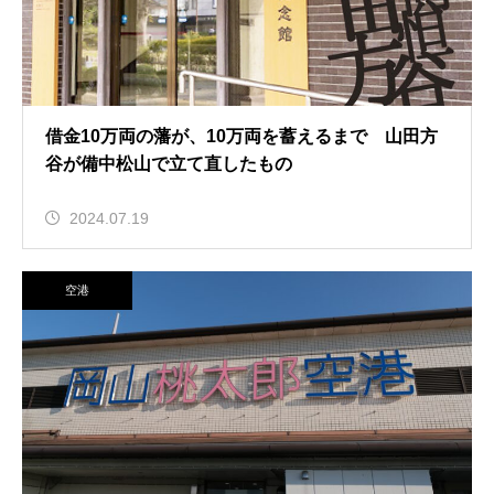
借金10万両の藩が、10万両を蓄えるまで 山田方
谷が備中松山で立て直したもの
2024.07.19
空港