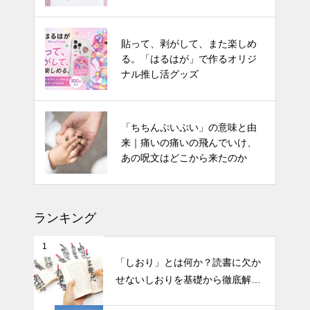
福山城の見どころを歩く――新幹
貼って、剥がして、また楽しめ
線ホームから見える天守と、全国
る。「はるはが」で作るオリジ
唯一の「鉄板張り」
ナル推し活グッズ
「ちちんぷいぷい」の意味と由
来｜痛いの痛いの飛んでいけ、
あの呪文はどこから来たのか
ランキング
1
「しおり」とは何か？読書に欠か
せないしおりを基礎から徹底解
説！