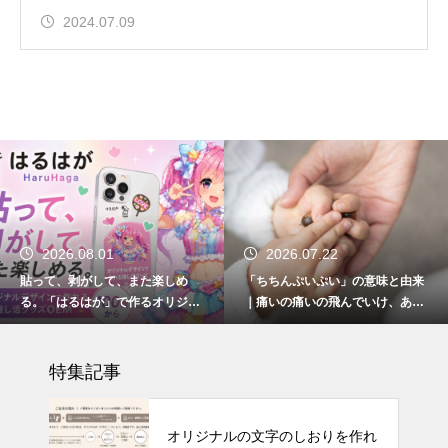
2024.07.09
2026.08.01
2026.07.22
貼って、剥がして、また楽しめ
「ちちんぷいぷい」の意味と由来
る。「はるはが」で作るオリジナ
｜痛いの痛いの飛んでいけ、あの
ル推し活グッズ
呪文はどこから来たのか
特集記事
オリジナルの文字のしおりを作れ