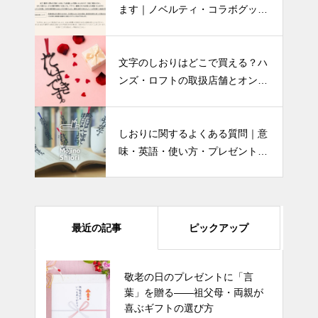
ます｜ノベルティ・コラボグッ
ズ・記念品のOEM制作
文字のしおりはどこで買える？ハ
ンズ・ロフトの取扱店舗とオンラ
イン購入ガイド
しおりに関するよくある質問｜意
味・英語・使い方・プレゼントま
で解説
最近の記事
ピックアップ
岡山城の見どころ・歴史・アクセ
敬老の日のプレゼントに「言
ス完全ガイド｜料金・駐車場・バ
葉」を贈る——祖父母・両親が
リアフリーまで
喜ぶギフトの選び方